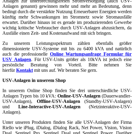
Anlagen zur unterbrechungsfreien Stromversorgung (auch USV-
Anlagen genannt) gewinnen mehr und mehr an Bedeutung, denn
bedingt durch die verstärkte Nutzung Erneuerbarer Energien werden
künftig mehr Schwankungen im Stromnetz sowie Stromausfälle
erwartet. Darüber hinaus ist es gerade im produzierenden Gewerbe
wichtig kritische Verbraucher durch USV-Anlagen abzusichern, da
Ausfälle einen Zeit- und Kostenaufwand mit sich bringen.
Zu unserem Leistungsspektrum zählen ebenfalls größer
dimensionierte USV-Systeme mit bis zu 6400 kVA und natürlich
auch die professionelle
Online Wartungsanfrage Formular für
USV Anlagen
. Für USV-Units größer als 10kVA ist jedoch eine
persönliche Beratung von Vorteil. Bitte nehmen Sie
hierfür
Kontakt
mit uns auf. Wir beraten Sie gern.
USV-Anlagen in unserem Shop
In unserem Online Shop finden Sie drei unterschiedliche USV-
Anlagen Typen bis 10 kVA:
Online-USV-Anlagen
(Dauerwandler-
USV-Anlagen),
Offline-USV-Anlagen
(Standby-USV-Anlagen)
und
Line-Interactive-USV-Anlagen
(Netzinteraktive-USV-
Anlagen).
Unter unseren Produkten finden Sie alle USV-Anlagen der Firma
Riello wie iPlug, iDialog, iDialog Rack, Net Power, Vision, Vision
Dual, Sentinel Pro, Sentinel Dual und Sentinel Power. Darüber