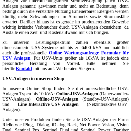
Anlagen zur unterbrechungsfreien Stromversorgung (auch USV-
Anlagen genannt) gewinnen mehr und mehr an Bedeutung, denn
bedingt durch die verstärkte Nutzung Erneuerbarer Energien werden
künftig mehr Schwankungen im Stromnetz sowie Stromausfälle
erwartet. Darüber hinaus ist es gerade im produzierenden Gewerbe
wichtig kritische Verbraucher durch USV-Anlagen abzusichern, da
Ausfälle einen Zeit- und Kostenaufwand mit sich bringen.
Zu unserem Leistungsspektrum zählen ebenfalls größer
dimensionierte USV-Systeme mit bis zu 6400 kVA und natürlich
auch die professionelle
Online Wartungsanfrage Formular für
USV Anlagen
. Für USV-Units größer als 10kVA ist jedoch eine
persönliche Beratung von Vorteil. Bitte nehmen Sie
hierfür
Kontakt
mit uns auf. Wir beraten Sie gern.
USV-Anlagen in unserem Shop
In unserem Online Shop finden Sie drei unterschiedliche USV-
Anlagen Typen bis 10 kVA:
Online-USV-Anlagen
(Dauerwandler-
USV-Anlagen),
Offline-USV-Anlagen
(Standby-USV-Anlagen)
und
Line-Interactive-USV-Anlagen
(Netzinteraktive-USV-
Anlagen).
Unter unseren Produkten finden Sie alle USV-Anlagen der Firma
Riello wie iPlug, iDialog, iDialog Rack, Net Power, Vision, Vision
Dual, Sentinel Pro, Sentinel Dual und Sentinel Power. Darüber