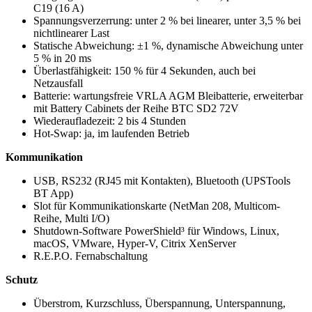
C19 (16 A)
Spannungsverzerrung: unter 2 % bei linearer, unter 3,5 % bei
nichtlinearer Last
Statische Abweichung: ±1 %, dynamische Abweichung unter
5 % in 20 ms
Überlastfähigkeit: 150 % für 4 Sekunden, auch bei
Netzausfall
Batterie: wartungsfreie VRLA AGM Bleibatterie, erweiterbar
mit Battery Cabinets der Reihe BTC SD2 72V
Wiederaufladezeit: 2 bis 4 Stunden
Hot-Swap: ja, im laufenden Betrieb
Kommunikation
USB, RS232 (RJ45 mit Kontakten), Bluetooth (UPSTools
BT App)
Slot für Kommunikationskarte (NetMan 208, Multicom-
Reihe, Multi I/O)
Shutdown-Software PowerShield³ für Windows, Linux,
macOS, VMware, Hyper-V, Citrix XenServer
R.E.P.O. Fernabschaltung
Schutz
Überstrom, Kurzschluss, Überspannung, Unterspannung,