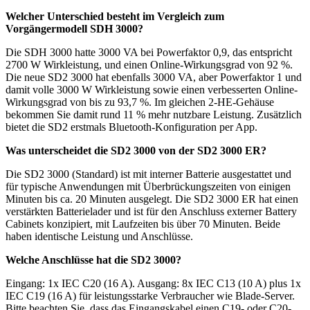
Welcher Unterschied besteht im Vergleich zum
Vorgängermodell SDH 3000?
Die SDH 3000 hatte 3000 VA bei Powerfaktor 0,9, das entspricht
2700 W Wirkleistung, und einen Online-Wirkungsgrad von 92 %.
Die neue SD2 3000 hat ebenfalls 3000 VA, aber Powerfaktor 1 und
damit volle 3000 W Wirkleistung sowie einen verbesserten Online-
Wirkungsgrad von bis zu 93,7 %. Im gleichen 2-HE-Gehäuse
bekommen Sie damit rund 11 % mehr nutzbare Leistung. Zusätzlich
bietet die SD2 erstmals Bluetooth-Konfiguration per App.
Was unterscheidet die SD2 3000 von der SD2 3000 ER?
Die SD2 3000 (Standard) ist mit interner Batterie ausgestattet und
für typische Anwendungen mit Überbrückungszeiten von einigen
Minuten bis ca. 20 Minuten ausgelegt. Die SD2 3000 ER hat einen
verstärkten Batterielader und ist für den Anschluss externer Battery
Cabinets konzipiert, mit Laufzeiten bis über 70 Minuten. Beide
haben identische Leistung und Anschlüsse.
Welche Anschlüsse hat die SD2 3000?
Eingang: 1x IEC C20 (16 A). Ausgang: 8x IEC C13 (10 A) plus 1x
IEC C19 (16 A) für leistungsstarke Verbraucher wie Blade-Server.
Bitte beachten Sie, dass das Eingangskabel einen C19- oder C20-