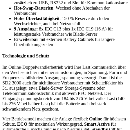
zusätzlich zu USB, RS232 und Slot für Kommunikationskarte
Hot-Swap-Batterien
, Wechsel ohne Abschalten der
Verbraucher
Hohe Überlastfähigkeit
: 150 % Reserve durch den
Wechselrichter, auch bei Netzausfall
9 Ausgänge
: 8x IEC C13 plus 1x IEC C19 (16 A) für
leistungsstarke Verbraucher wie Blade-Server
Erweiterbar
mit externen Battery Cabinets für längere
Überbrückungszeiten
Technologie und Schutz
Im Online-Doppelwandlerbetrieb wird Ihre Last kontinuierlich über
den Wechselrichter mit einer sinusförmigen, in Spannung, Form und
Frequenz stabilisierten Ausgangsspannung versorgt. Damit ist die
SD2 3000 auch für nichtlineare Verbraucher mit Scheitelfaktor bis
3:1 ausgelegt, etwa Blade-Server, Storage-Systeme oder
Telekommunikationstechnik mit aktivem PFC-Netzteil. Der
Eingangsspannungsbereich von 184 bis 276 V bei voller Last (140
bis 276 V bei halber Last) hält die Batterie auch bei stark
schwankendem Netz geschont.
Vier Betriebsmodi machen die Anlage flexibel:
Online
für höchsten
Schutz,
ECO
für maximalen Wirkungsgrad,
Smart Active
für
automatische Umschaltung je nach Netzqualität,
Standby Off
für