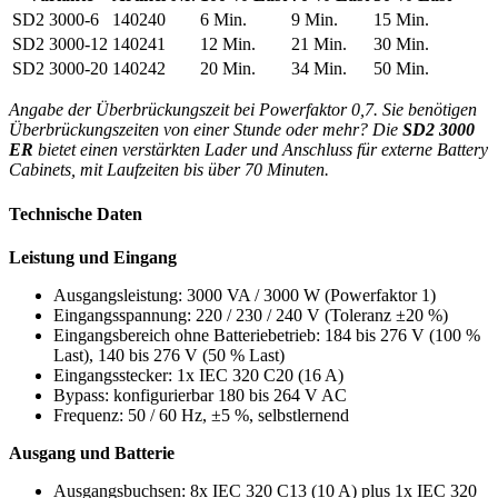
SD2 3000-6
140240
6 Min.
9 Min.
15 Min.
SD2 3000-12
140241
12 Min.
21 Min.
30 Min.
SD2 3000-20
140242
20 Min.
34 Min.
50 Min.
Angabe der Überbrückungszeit bei Powerfaktor 0,7. Sie benötigen
Überbrückungszeiten von einer Stunde oder mehr? Die
SD2 3000
ER
bietet einen verstärkten Lader und Anschluss für externe Battery
Cabinets, mit Laufzeiten bis über 70 Minuten.
Technische Daten
Leistung und Eingang
Ausgangsleistung: 3000 VA / 3000 W (Powerfaktor 1)
Eingangsspannung: 220 / 230 / 240 V (Toleranz ±20 %)
Eingangsbereich ohne Batteriebetrieb: 184 bis 276 V (100 %
Last), 140 bis 276 V (50 % Last)
Eingangsstecker: 1x IEC 320 C20 (16 A)
Bypass: konfigurierbar 180 bis 264 V AC
Frequenz: 50 / 60 Hz, ±5 %, selbstlernend
Ausgang und Batterie
Ausgangsbuchsen: 8x IEC 320 C13 (10 A) plus 1x IEC 320