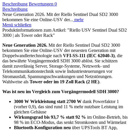
Beschreibung
Bewertungen
0
Beschreibung
Neue Generation 2026. Mit der Riello Sentinel Dual SD2 3000
bekommen Sie eine Online-USV der...
mehr
Menü schließen
Produktinformationen zum Artikel: "Riello USV Sentinel Dual SD2
3000 | als Tower oder Rack"
Neue Generation 2026.
Mit der Riello Sentinel Dual SD2 3000
bekommen Sie eine Online-USV der neuesten Generation mit
Doppelwandlertechnologie nach
VFI-SS-111 (IEC 62040-3)
, die
das bewährte Vorgängermodell SDH 3000 ablöst. Sie schützen
damit zuverlässig Server, Storage-Systeme, Netzwerk- und
Telekommunikationstechnik sowie Industriesteuerungen vor
Stromausfall, Spannungsschwankungen und Netzstörungen.
Wahlweise als
Tower oder im 19 Zoll Rack (2 HE)
.
Was ist neu im Vergleich zum Vorgängermodell SDH 3000?
3000 W Wirkleistung statt 2700 W
dank Powerfaktor 1
(vorher 0,9), das sind rund 11 % mehr nutzbare Leistung im
gleichen Gehäuse
Wirkungsgrad bis 93,7 % statt 92 %
im Online-Betrieb, bis
98 % im ECO-Modus, das senkt Stromkosten und Wärmelast
Bluetooth-Konfiguration neu
über UPSTools BT App,