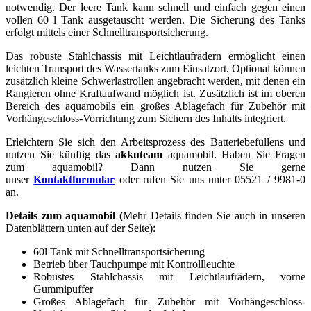
notwendig. Der leere Tank kann schnell und einfach gegen einen
vollen 60 l Tank ausgetauscht werden. Die Sicherung des Tanks
erfolgt mittels einer Schnelltransportsicherung.
Das robuste Stahlchassis mit Leichtlaufrädern ermöglicht einen
leichten Transport des Wassertanks zum Einsatzort. Optional können
zusätzlich kleine Schwer­lastrollen angebracht werden, mit denen ein
Rangieren ohne Kraftauf­wand möglich ist. Zusätzlich ist im oberen
Bereich des aquamobils ein großes Ablage­fach für Zubehör mit
Vorhänge­schloss-Vorrich­tung zum Sichern des Inhalts integriert.
Erleichtern Sie sich den Arbeitsprozess des Batteriebefüllens und
nutzen Sie künftig das
akkuteam
aquamobil. Haben Sie Fragen
zum aquamobil? Dann nutzen Sie gerne
unser
Kontaktformular
oder rufen Sie uns unter 05521 / 9981-0
an.
Details zum aquamobil (
Mehr Details finden Sie auch in unseren
Datenblättern unten auf der Seite):
60l Tank mit Schnelltransportsicherung
Betrieb über Tauchpumpe mit Kontrollleuchte
Robustes Stahlchassis mit Leichtlaufrädern, vorne
Gummipuffer
Großes Ablagefach für Zubehör mit Vorhängeschloss-