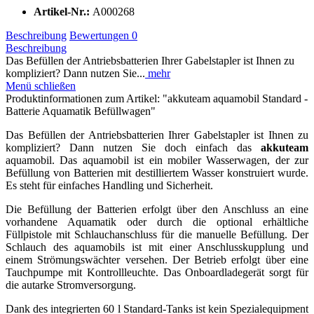
Artikel-Nr.:
A000268
Beschreibung
Bewertungen
0
Beschreibung
Das Befüllen der Antriebsbatterien Ihrer Gabelstapler ist Ihnen zu
kompliziert? Dann nutzen Sie...
mehr
Menü schließen
Produktinformationen zum Artikel: "akkuteam aquamobil Standard -
Batterie Aquamatik Befüllwagen"
Das Befüllen der Antriebsbatterien Ihrer Gabelstapler ist Ihnen zu
kompliziert? Dann nutzen Sie doch einfach das
akkuteam
aquamobil. Das aquamobil ist ein mobiler Wasserwagen, der zur
Befüllung von Batterien mit destilliertem Wasser kons­truiert wurde.
Es steht für einfaches Handling und Sicherheit.
Die Befüllung der Batterien erfolgt über den Anschluss an eine
vorhandene Aquamatik oder durch die optional erhältliche
Füllpistole mit Schlauchanschluss für die manuelle Befüllung. Der
Schlauch des aquamobils ist mit einer Anschlusskupp­lung und
einem Strö­mungswächter versehen. Der Betrieb erfolgt über eine
Tauchpumpe mit Kontrollleuchte. Das Onboardlade­gerät sorgt für
die autarke Strom­versorgung.
Dank des integrierten 60 l Standard-Tanks ist kein Spezialequipment