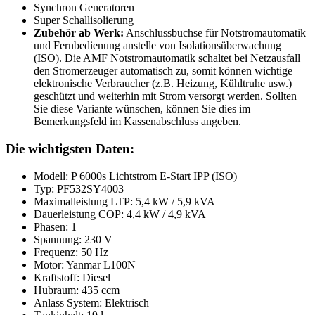
Synchron Generatoren
Super Schallisolierung
Zubehör ab Werk:
Anschlussbuchse für Notstromautomatik
und Fernbedienung anstelle von Isolationsüberwachung
(ISO). Die AMF Notstromautomatik schaltet bei Netzausfall
den Stromerzeuger automatisch zu, somit können wichtige
elektronische Verbraucher (z.B. Heizung, Kühltruhe usw.)
geschützt und weiterhin mit Strom versorgt werden. Sollten
Sie diese Variante wünschen, können Sie dies im
Bemerkungsfeld im Kassenabschluss angeben.
Die wichtigsten Daten:
Modell: P 6000s Lichtstrom E-Start IPP (ISO)
Typ: PF532SY4003
Maximalleistung LTP: 5,4 kW / 5,9 kVA
Dauerleistung COP: 4,4 kW / 4,9 kVA
Phasen: 1
Spannung: 230 V
Frequenz: 50 Hz
Motor: Yanmar L100N
Kraftstoff: Diesel
Hubraum: 435 ccm
Anlass System: Elektrisch