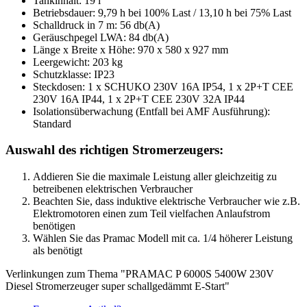
Tankinhalt: 19 l
Betriebsdauer: 9,79 h bei 100% Last / 13,10 h bei 75% Last
Schalldruck in 7 m: 56 db(A)
Geräuschpegel LWA: 84 db(A)
Länge x Breite x Höhe: 970 x 580 x 927 mm
Leergewicht: 203 kg
Schutzklasse: IP23
Steckdosen: 1 x SCHUKO 230V 16A IP54, 1 x 2P+T CEE
230V 16A IP44, 1 x 2P+T CEE 230V 32A IP44
Isolationsüberwachung (Entfall bei AMF Ausführung):
Standard
Auswahl des richtigen Stromerzeugers:
Addieren Sie die maximale Leistung aller gleichzeitig zu
betreibenen elektrischen Verbraucher
Beachten Sie, dass induktive elektrische Verbraucher wie z.B.
Elektromotoren einen zum Teil vielfachen Anlaufstrom
benötigen
Wählen Sie das Pramac Modell mit ca. 1/4 höherer Leistung
als benötigt
Verlinkungen zum Thema "PRAMAC P 6000S 5400W 230V
Diesel Stromerzeuger super schallgedämmt E-Start"