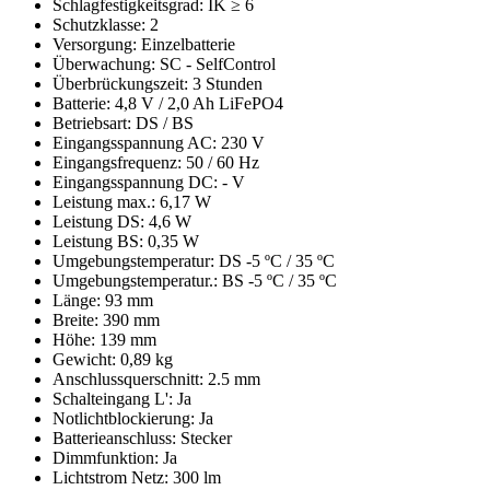
Schlagfestigkeitsgrad: IK ≥ 6
Schutzklasse: 2
Versorgung: Einzelbatterie
Überwachung: SC - SelfControl
Überbrückungszeit: 3 Stunden
Batterie: 4,8 V / 2,0 Ah LiFePO4
Betriebsart: DS / BS
Eingangsspannung AC: 230 V
Eingangsfrequenz: 50 / 60 Hz
Eingangsspannung DC: - V
Leistung max.: 6,17 W
Leistung DS: 4,6 W
Leistung BS: 0,35 W
Umgebungstemperatur: DS -5 ºC / 35 ºC
Umgebungstemperatur.: BS -5 ºC / 35 ºC
Länge: 93 mm
Breite: 390 mm
Höhe: 139 mm
Gewicht: 0,89 kg
Anschlussquerschnitt: 2.5 mm
Schalteingang L': Ja
Notlichtblockierung: Ja
Batterieanschluss: Stecker
Dimmfunktion: Ja
Lichtstrom Netz: 300 lm