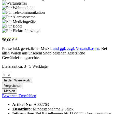
56,00 € *
Preise inkl. gesetzlicher MwSt.
und ggf. zzgl. Versandkosten
. Bei
allen Waren aus unserem Shop bestehen gesetzliche
Gewährleistungsrechte.
Lieferzeit ca. 3 - 5 Werktage
In den
Warenkorb
Vergleichen
Merken
Bewerten
Empfehlen
Artikel-Nr.:
A002763
Zusatzinfo:
Mindestabnahme 2 Stück
Information:
Bei Bestellungen bis 11.00 Uhr (ausgenommen