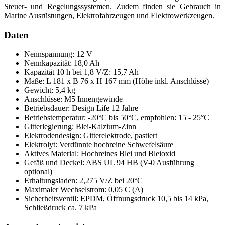
Steuer- und Regelungssystemen. Zudem finden sie Gebrauch in
Marine Ausrüstungen, Elektrofahrzeugen und Elektrowerkzeugen.
Daten
Nennspannung: 12 V
Nennkapazität: 18,0 Ah
Kapazität 10 h bei 1,8 V/Z: 15,7 Ah
Maße: L 181 x B 76 x H 167 mm (Höhe inkl. Anschlüsse)
Gewicht: 5,4 kg
Anschlüsse: M5 Innengewinde
Betriebsdauer: Design Life 12 Jahre
Betriebstemperatur: -20°C bis 50°C, empfohlen: 15 - 25°C
Gitterlegierung: Blei-Kalzium-Zinn
Elektrodendesign: Gitterelektrode, pastiert
Elektrolyt: Verdünnte hochreine Schwefelsäure
Aktives Material: Hochreines Blei und Bleioxid
Gefäß und Deckel: ABS UL 94 HB (V-0 Ausführung
optional)
Erhaltungsladen: 2,275 V/Z bei 20°C
Maximaler Wechselstrom: 0,05 C (A)
Sicherheitsventil: EPDM, Öffnungsdruck 10,5 bis 14 kPa,
Schließdruck ca. 7 kPa